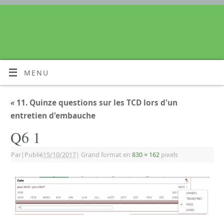
MENU
«
11. Quinze questions sur les TCD lors d'un
entretien d'embauche
Q6 1
Par
|
Publié
15/10/2017
|
Grand format en
830 × 162
pixels