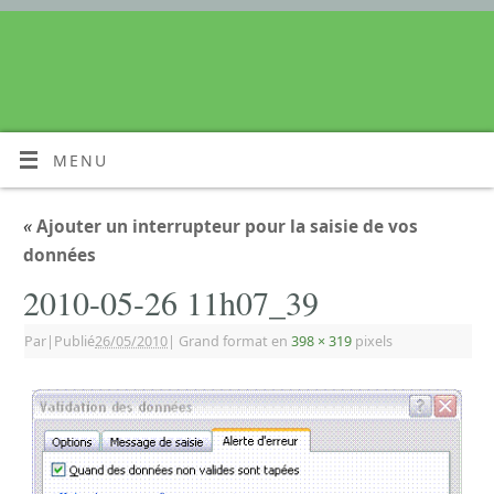
MENU
«
Ajouter un interrupteur pour la saisie de vos
données
2010-05-26 11h07_39
Par
|
Publié
26/05/2010
|
Grand format en
398 × 319
pixels