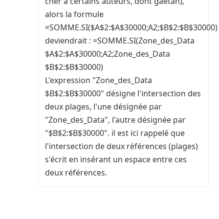
cher à certains auteurs, dont gaetan),
alors la formule
=SOMME.SI($A$2:$A$30000;A2;$B$2:$B$30000)
deviendrait : =SOMME.SI(Zone_des_Data
$A$2:$A$30000;A2;Zone_des_Data
$B$2:$B$30000)
L'expression "Zone_des_Data
$B$2:$B$30000" désigne l'intersection des
deux plages, l'une désignée par
"Zone_des_Data", l'autre désignée par
"$B$2:$B$30000". il est ici rappelé que
l'intersection de deux références (plages)
s'écrit en insérant un espace entre ces
deux références.