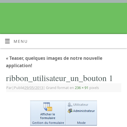
MENU
«
Teaser, quelques images de notre nouvelle
application!
ribbon_utilisateur_un_bouton 1
Par
|
Publié
29/05/2013
|
Grand format en
236 × 91
pixels