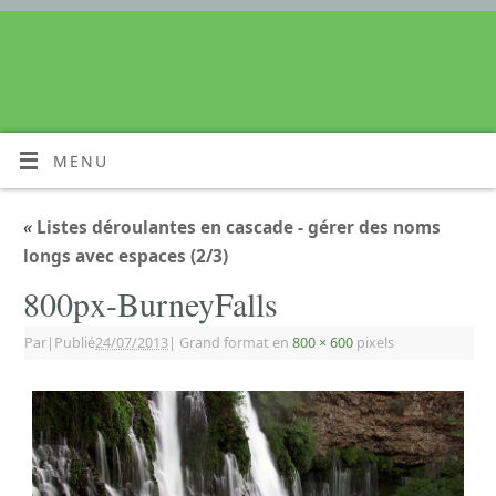
MENU
«
Listes déroulantes en cascade - gérer des noms
longs avec espaces (2/3)
800px-BurneyFalls
Par
|
Publié
24/07/2013
|
Grand format en
800 × 600
pixels