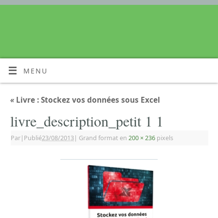
MENU
«
Livre : Stockez vos données sous Excel
livre_description_petit 1 1
Par
|
Publié
23/08/2013
|
Grand format en
200 × 236
pixels