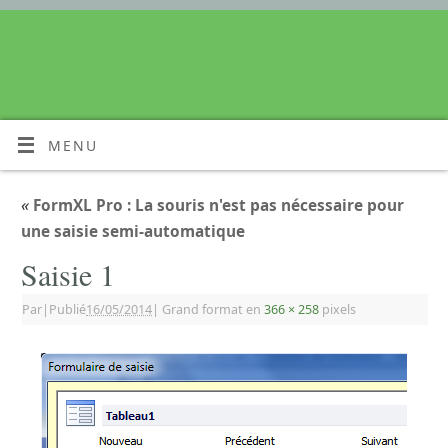
MENU
«
FormXL Pro : La souris n'est pas nécessaire pour
une saisie semi-automatique
Saisie 1
Par
|
Publié
16/05/2014
|
Grand format en
366 × 258
pixels