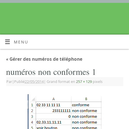
MENU
«
Gérer des numéros de téléphone
numéros non conformes 1
Par
|
Publié
22/05/2014
|
Grand format en
257 × 129
pixels