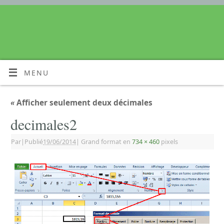
MENU
«
Afficher seulement deux décimales
decimales2
Par
|
Publié
19/06/2014
|
Grand format en
734 × 460
pixels