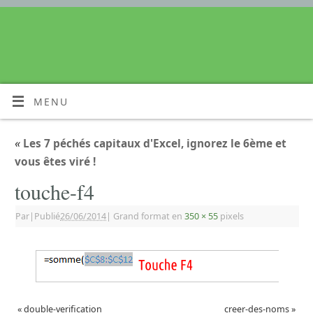
MENU
«
Les 7 péchés capitaux d'Excel, ignorez le 6ème et
vous êtes viré !
touche-f4
Par
|
Publié
26/06/2014
|
Grand format en
350 × 55
pixels
«
double-verification
creer-des-noms
»