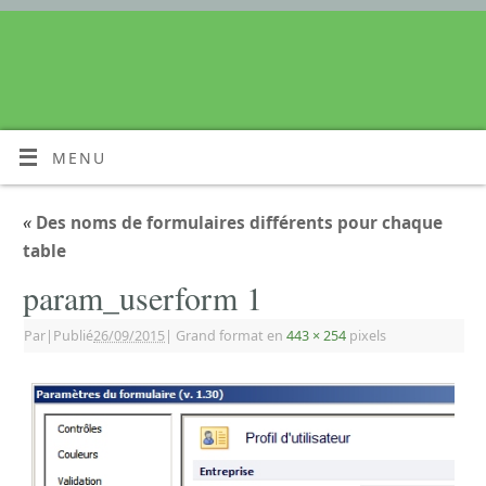
MENU
«
Des noms de formulaires différents pour chaque
table
param_userform 1
Par
|
Publié
26/09/2015
|
Grand format en
443 × 254
pixels