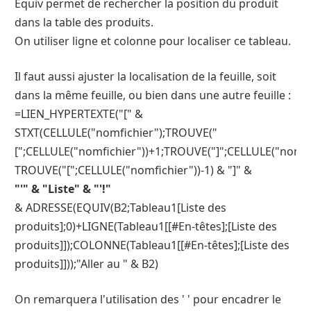
Equiv permet de rechercher la position du produit
dans la table des produits.
On utiliser ligne et colonne pour localiser ce tableau.
Il faut aussi ajuster la localisation de la feuille, soit
dans la même feuille, ou bien dans une autre feuille :
=LIEN_HYPERTEXTE("[" &
STXT(CELLULE("nomfichier");TROUVE("
[";CELLULE("nomfichier"))+1;TROUVE("]";CELLULE("nomfic
TROUVE("[";CELLULE("nomfichier"))-1) & "]" &
"'" & "Liste" & "'!"
& ADRESSE(EQUIV(B2;Tableau1[Liste des
produits];0)+LIGNE(Tableau1[[#En-têtes];[Liste des
produits]]);COLONNE(Tableau1[[#En-têtes];[Liste des
produits]]));"Aller au " & B2)
On remarquera l'utilisation des ' ' pour encadrer le