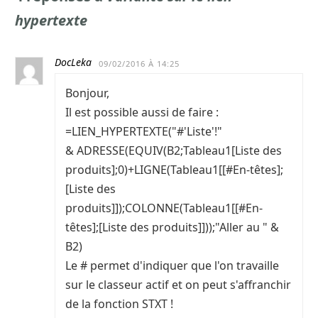
hypertexte
DocLeka
09/02/2016 À 14:25
Bonjour,
Il est possible aussi de faire :
=LIEN_HYPERTEXTE("#'Liste'!"
& ADRESSE(EQUIV(B2;Tableau1[Liste des
produits];0)+LIGNE(Tableau1[[#En-têtes];
[Liste des
produits]]);COLONNE(Tableau1[[#En-
têtes];[Liste des produits]]));"Aller au " &
B2)
Le # permet d'indiquer que l'on travaille
sur le classeur actif et on peut s'affranchir
de la fonction STXT !