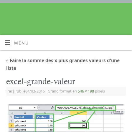
MENU
«
Faire la somme des x plus grandes valeurs d'une
liste
excel-grande-valeur
Par
|
Publié
04/03/2016
|
Grand format en
546 × 198
pixels