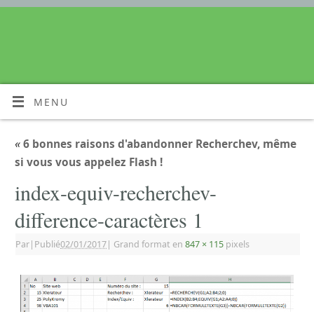
MENU
«
6 bonnes raisons d'abandonner Recherchev, même
si vous vous appelez Flash !
index-equiv-recherchev-
difference-caractères 1
Par
|
Publié
02/01/2017
|
Grand format en
847 × 115
pixels