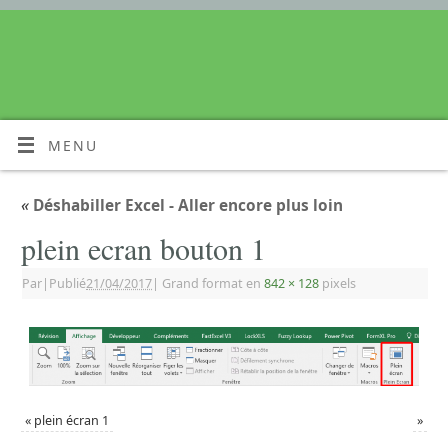
MENU
«
Déshabiller Excel - Aller encore plus loin
plein ecran bouton 1
Par
|
Publié
21/04/2017
|
Grand format en
842 × 128
pixels
«
plein écran 1
»