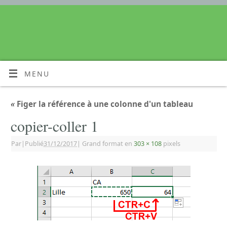
MENU
«
Figer la référence à une colonne d'un tableau
copier-coller 1
Par
|
Publié
31/12/2017
|
Grand format en
303 × 108
pixels