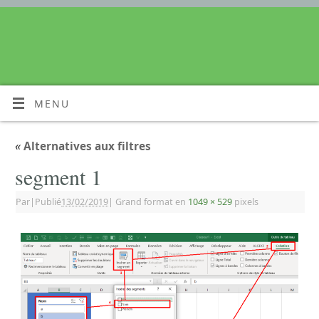
MENU
«
Alternatives aux filtres
segment 1
Par
|
Publié
13/02/2019
|
Grand format en
1049 × 529
pixels