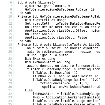
6
Sub Ajouter5Lignes()
7
AjouterNLignes loData, 5, 1
8
GoToDerniereLigneDuTableau loData, 10
9
End Sub
10
Private Sub GoToDerniereLigneDuTableau(loTable
11
Dim rLastCell As Range
12
Set rLastCell = loTable.DataBodyRange.Resi
13
On Error Resume Next 'au cas ou on est en 
14
Application.Goto rLastCell.Offset(-nLignes
15
On Error GoTo 0
16
Application.Goto rLastCell, False
17
End Sub
18
Private Sub AjouterNLignes(loTable As ListObje
19
'on aurait pu faire une boucle ajoutant nR
20
'mais le redimensionnement - resize - est 
21
'd'une ligne à la suite.
22
Dim lMax As Long
23
Dim lNbRowsStart As Long
24
'aucune donnee, on demarre la numerotation
25
If loTable.DataBodyRange Is Nothing Then
26
loTable.ListRows.Add (1)
27
If nRow <> 1 Then loTable.Resize loTab
28
loTable.DataBodyRange.Resize(, 1).Offs
29
fctSequence(nRow, 1, 1, 1)
30
'Application.WorksheetFunction.Seq
31
Else
32
lNbRowsStart = loTable.DataBodyRange.R
33
lMax = Application.WorksheetFunction.M
34
loTable.Resize loTable.Range.Resize(lo
35
loTable.DataBodyRange.Resize(nRow, 1).