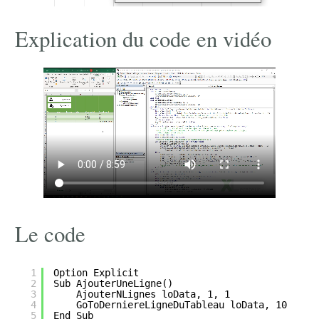
Explication du code en vidéo
Le code
1
Option Explicit
2
Sub AjouterUneLigne()
3
AjouterNLignes loData, 1, 1
4
GoToDerniereLigneDuTableau loData, 10
5
End Sub