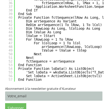
36
fctSequence(nRow, 1, lMax + 1, 1)
37
'Application.WorksheetFunction.Sequenc
38
End If
39
End Sub
40
Private Function fctSequence(lRow As Long, lCo
41
Dim arrSequence As Variant
42
ReDim arrSequence(1 To lRow, 1 To lCol) As
43
Dim lRowLoop As Long, lColLoop As Long
44
Dim lValue As Long
45
lValue = lStart
46
For lRowLoop = 1 To lRow
47
For lColLoop = 1 To lCol
48
arrSequence(lRowLoop, lColLoop) = 
49
lValue = lValue + lStep
50
Next
51
Next
52
fctSequence = arrSequence
53
End Function
54
Private Function loData() As ListObject
55
'Set loData = wksData.ListObjects("T_Data"
56
Set loData = ActiveSheet.ListObjects(1)
57
End Function
Abonnement à la newsletter gratuite d'XLerateur