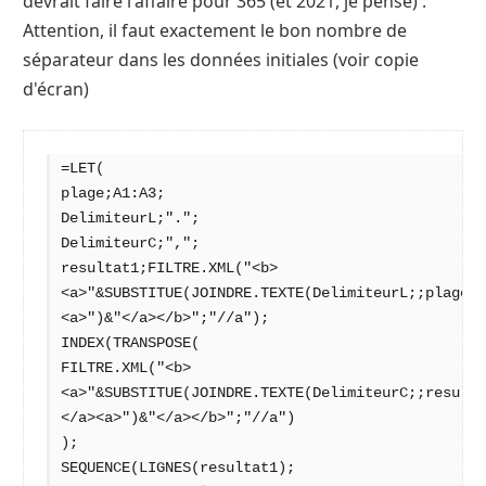
devrait faire l'affaire pour 365 (et 2021, je pense) :
Attention, il faut exactement le bon nombre de
séparateur dans les données initiales (voir copie
d'écran)
=LET(

plage;A1:A3;

DelimiteurL;".";

DelimiteurC;",";

resultat1;FILTRE.XML("<b>
<a>"&SUBSTITUE(JOINDRE.TEXTE(DelimiteurL;;plage);
<a>")&"</a></b>";"//a");

INDEX(TRANSPOSE(

FILTRE.XML("<b>
<a>"&SUBSTITUE(JOINDRE.TEXTE(DelimiteurC;;resulta
</a><a>")&"</a></b>";"//a")

);

SEQUENCE(LIGNES(resultat1);
