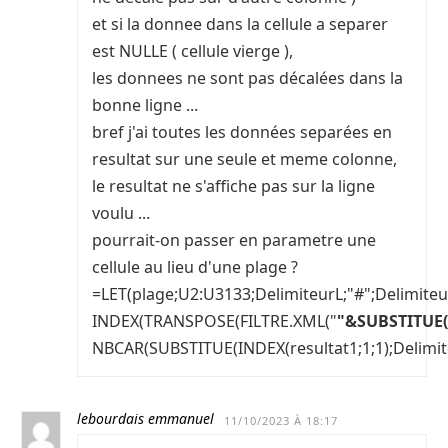
et si la donnee dans la cellule a separer
est NULLE ( cellule vierge ),
les donnees ne sont pas décalées dans la
bonne ligne ...
bref j'ai toutes les données separées en
resultat sur une seule et meme colonne,
le resultat ne s'affiche pas sur la ligne
voulu ...
pourrait-on passer en parametre une
cellule au lieu d'une plage ?
=LET(plage;U2:U3133;DelimiteurL;"#";Delimiteur
INDEX(TRANSPOSE(FILTRE.XML("
"&SUBSTITUE(J
NBCAR(SUBSTITUE(INDEX(resultat1;1;1);Delimite
lebourdais emmanuel
11/10/2023 À 18:17