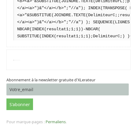
<b><a>"&SUBSTITUE(JOINDRE.TEXTE(DelimiteurL;;plag
</a><a>")&"</a></b>";"//a"); INDEX(TRANSPOSE( FIL
<a>"&SUBSTITUE(JOINDRE.TEXTE(DelimiteurC;;resulta
</a><a>")&"</a></b>";"//a") ); SEQUENCE(LIGNES(re
NBCAR(INDEX(resultat1;1;1))-NBCAR( 
SUBSTITUE(INDEX(resultat1;1;1);DelimiteurC;) )+1)
Abonnement à la newsletter gratuite d'XLerateur
Pour marque-pages :
Permaliens
.