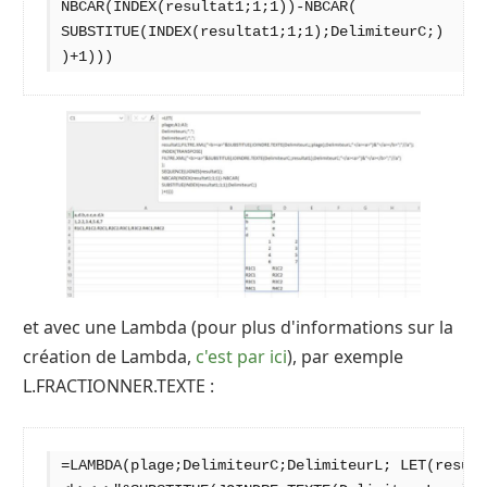
NBCAR(INDEX(resultat1;1;1))-NBCAR(

SUBSTITUE(INDEX(resultat1;1;1);DelimiteurC;)

)+1)))
et avec une Lambda (pour plus d'informations sur la
création de Lambda,
c'est par ici
), par exemple
L.FRACTIONNER.TEXTE :
=LAMBDA(plage;DelimiteurC;DelimiteurL; LET(result