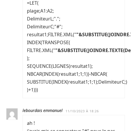
=LET(
plage;A1:A2;
DelimiteurL;".";
DelimiteurC;"#";
resultat1;FILTRE.XML("
"&SUBSTITUE(JOINDRE.T
INDEX(TRANSPOSE(
FILTRE.XML("
"&SUBSTITUE(JOINDRE.TEXTE(Deli
);
SEQUENCE(LIGNES(resultat1);
NBCAR(INDEX(resultat1;1;1))-NBCAR(
SUBSTITUE(INDEX(resultat1;1;1);DelimiteurC;)
)+1)))
lebourdais emmanuel
11/10/2023 À 18:26
ah !