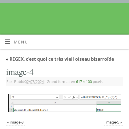
MENU
«
REGEX, c'est quoi ce très vieil oiseau bizarroïde
image-4
Par
|
Publié
02/07/2024
|
Grand format en
617 × 100
pixels
«
image-3
image-5
»