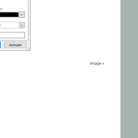
image
»