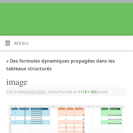
MENU
«
Des formules dynamiques propagées dans les
tableaux structurés
image
Par
|
Publié
25/02/2025
|
Grand format en
1119 × 389
pixels