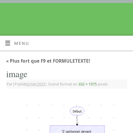
MENU
«
Plus fort que F9 et FORMULETEXTE!
image
Par
|
Publié
02/04/2025
|
Grand format en
332 × 1075
pixels