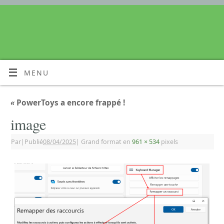
MENU
«
PowerToys a encore frappé !
image
Par
|
Publié
08/04/2025
|
Grand format en
961 × 534
pixels