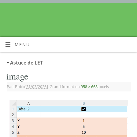
MENU
«
Astuce de LET
image
Par
|
Publié
31/03/2026
|
Grand format en
958 × 668
pixels