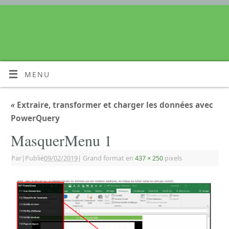
MENU
«
Extraire, transformer et charger les données avec
PowerQuery
MasquerMenu 1
Par
|
Publié
09/02/2019
|
Grand format en
437 × 250
pixels