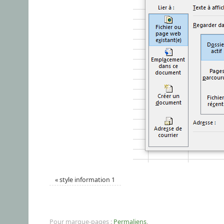
«
style information 1
Pour marque-pages :
Permaliens
.