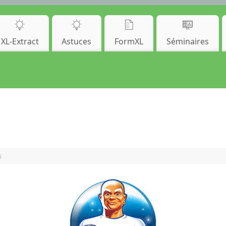
XL-Extract
Astuces
FormXL
Séminaires
s