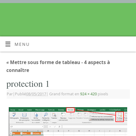
MENU
«
Mettre sous forme de tableau - 4 aspects à
connaître
protection 1
Par
|
Publié
08/05/2017
|
Grand format en
924 × 420
pixels