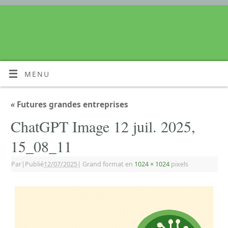
MENU
«
Futures grandes entreprises
ChatGPT Image 12 juil. 2025,
15_08_11
Par
|
Publié
12/07/2025
|
Grand format en
1024 × 1024
pixels