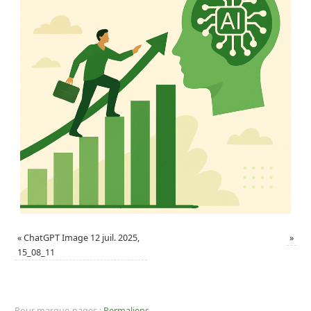
«
ChatGPT Image 12 juil. 2025,
»
15_08_11
Pour marque-pages :
Permaliens
.