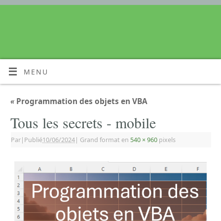
MENU
«
Programmation des objets en VBA
Tous les secrets - mobile
Par
|
Publié
10/06/2024
|
Grand format en
540 × 960
pixels