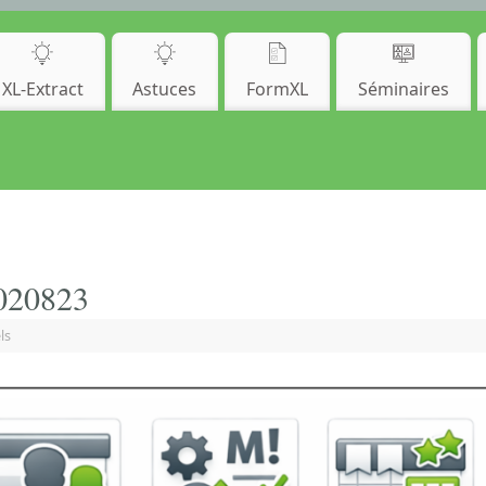
XL-Extract
Astuces
FormXL
Séminaires
020823
ls