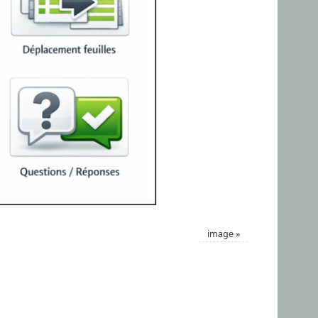
image
»