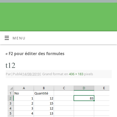
MENU
«
F2 pour éditer des formules
t12
Par
|
Publié
14/08/2019
|
Grand format en
406 × 183
pixels