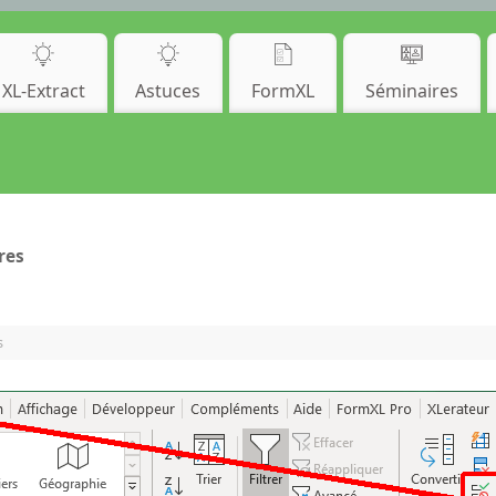
XL-Extract
Astuces
FormXL
Séminaires
res
s