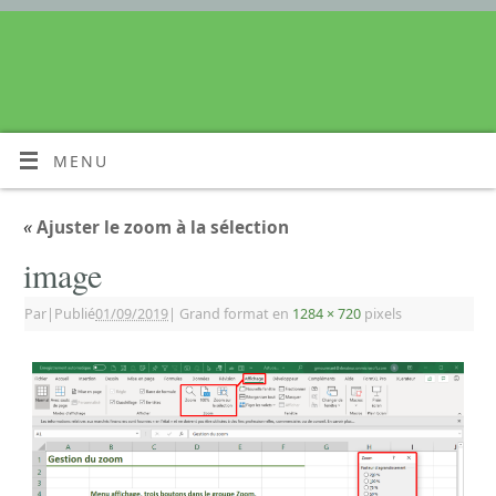
MENU
«
Ajuster le zoom à la sélection
image
Par
|
Publié
01/09/2019
|
Grand format en
1284 × 720
pixels