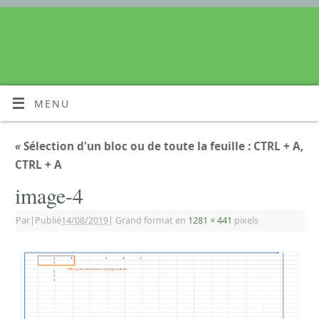
MENU
«
Sélection d'un bloc ou de toute la feuille : CTRL + A,
CTRL + A
image-4
Par
|
Publié
14/08/2019
|
Grand format en
1281 × 441
pixels