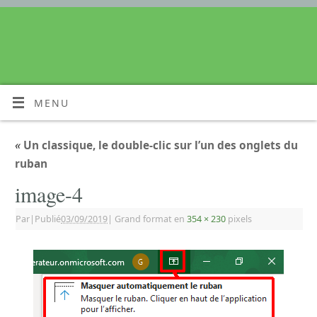
MENU
«
Un classique, le double-clic sur l’un des onglets du
ruban
image-4
Par
|
Publié
03/09/2019
|
Grand format en
354 × 230
pixels