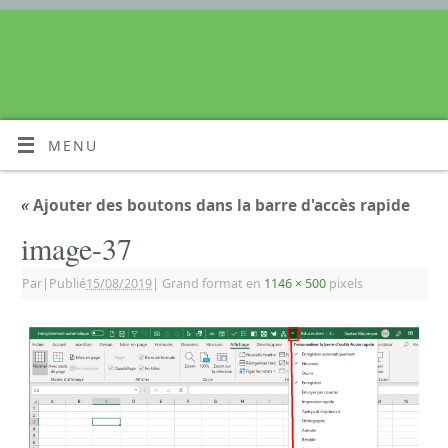
MENU
«
Ajouter des boutons dans la barre d'accès rapide
image-37
Par
|
Publié
15/08/2019
|
Grand format en
1146 × 500
pixels