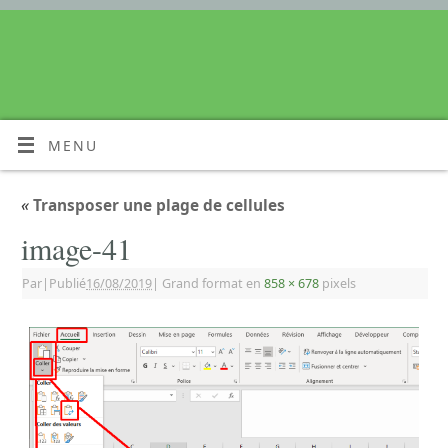
MENU
«
Transposer une plage de cellules
image-41
Par
|
Publié
16/08/2019
|
Grand format en
858 × 678
pixels