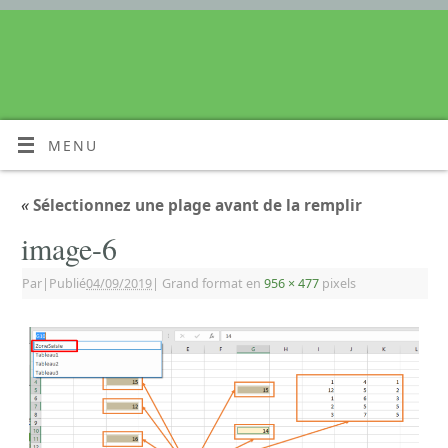
MENU
«
Sélectionnez une plage avant de la remplir
image-6
Par
|
Publié
04/09/2019
|
Grand format en
956 × 477
pixels