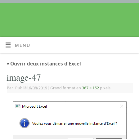
MENU
«
Ouvrir deux instances d'Excel
image-47
Par
|
Publié
16/08/2019
|
Grand format en
367 × 152
pixels