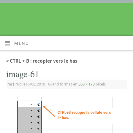
MENU
«
CTRL + B : recopier vers le bas
image-61
Par
|
Publié
16/08/2019
|
Grand format en
368 × 173
pixels