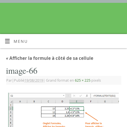
MENU
«
Afficher la formule à côté de sa cellule
image-66
Par
|
Publié
19/08/2019
|
Grand format en
625 × 225
pixels