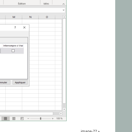
image-77
»