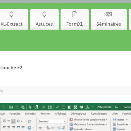
XL-Extract
Astuces
FormXL
Séminaires
 touche F2
ls