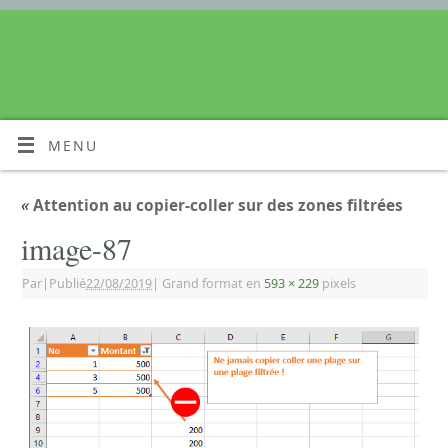
MENU
«
Attention au copier-coller sur des zones filtrées
image-87
Par
|
Publié
22/08/2019
|
Grand format en
593 × 229
pixels