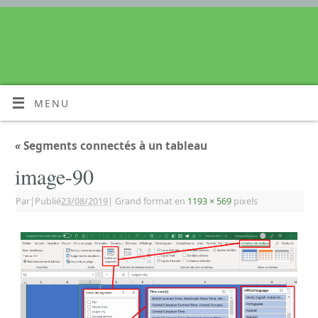
MENU
«
Segments connectés à un tableau
image-90
Par
|
Publié
23/08/2019
|
Grand format en
1193 × 569
pixels