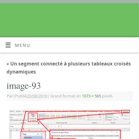
MENU
«
Un segment connecté à plusieurs tableaux croisés
dynamiques
image-93
Par
|
Publié
23/08/2019
|
Grand format en
1073 × 565
pixels