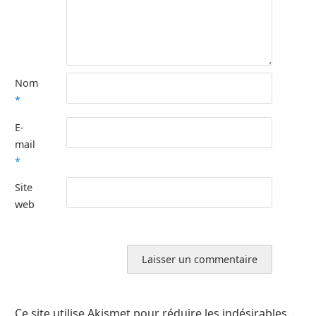
Nom
*
E-
mail
*
Site
web
Ce site utilise Akismet pour réduire les indésirables.