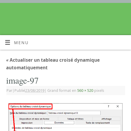
MENU
«
Actualiser un tableau croisé dynamique
automatiquement
image-97
Par
|
Publié
23/08/2019
|
Grand format en
560 × 520
pixels