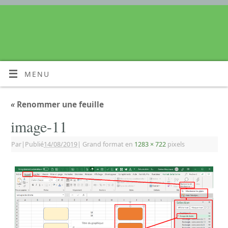
MENU
«
Renommer une feuille
image-11
Par
|
Publié
14/08/2019
|
Grand format en
1283 × 722
pixels