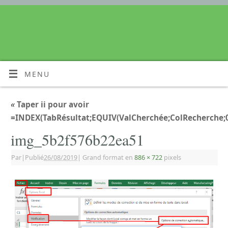
MENU
«
Taper ii pour avoir
=INDEX(TabRésultat;EQUIV(ValCherchée;ColRecherche;0
img_5b2f576b22ea51
Par
|
Publié
26/08/2019
|
Grand format en
886 × 722
pixels